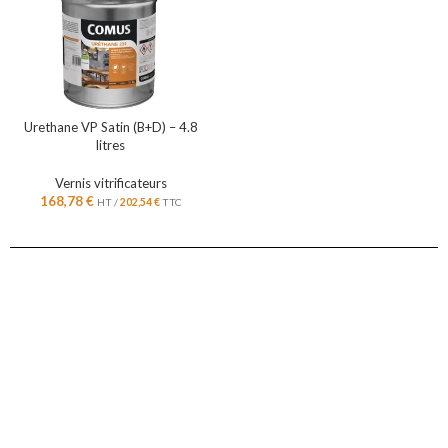
Urethane VP Satin (B+D) – 4.8
litres
Vernis vitrificateurs
168,78
€
HT /
202,54
€
TTC