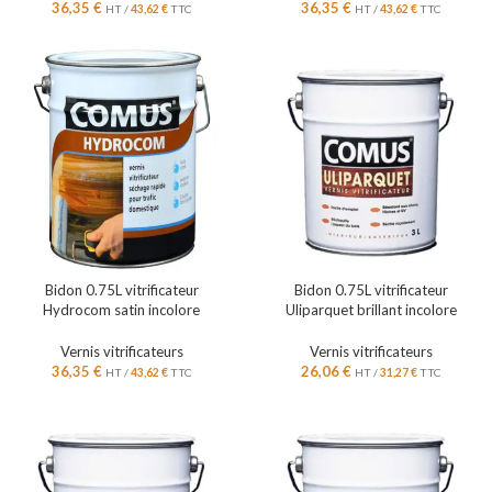
36,35
€
36,35
€
HT /
43,62
€
TTC
HT /
43,62
€
TTC
Bidon 0.75L vitrificateur
Bidon 0.75L vitrificateur
Hydrocom satin incolore
Uliparquet brillant incolore
Vernis vitrificateurs
Vernis vitrificateurs
36,35
€
26,06
€
HT /
43,62
€
TTC
HT /
31,27
€
TTC