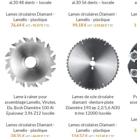
al.30 48 dents – Isocele
al.30 56 dents – Isocele
a
Lames circulaires Diamant -
Lames circulaires Diamant -
Lam
Lamello - plastique
Lamello - plastique
76,64
€
99,18
€
1
HT /
91,97
€
TTC
HT /
119,02
€
TTC
Lame à rainer pour
Lames de scie circulaire
Po
assemblage Lamello, Virutex,
diamant -denture plate
ass
Elu, Bosh Diamètre 100 Al
Diamètre 190 ep 2,2/1,6 Al30
Epaisseur 3,96 Z12 Isocèle
tr/mn 12000 Isocèle
Lam
Lames circulaires Diamant -
Lames circulaires Diamant -
Lamello - plastique
Lamello - plastique
1
38,35
€
114,52
€
HT /
46,02
€
TTC
HT /
137,42
€
TTC