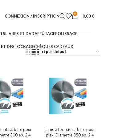
0
CONNEXION / INSCRIPTION
0,00
€
NTS
LIVRES ET DVD
AFFÛTAGE
POLISSAGE
ET DESTOCKAGE
CHÈQUES CADEAUX
rmat carbure pour
Lame à format carbure pour
mètre 300 ep. 2,4
plexi Diamètre 350 ep. 2,4