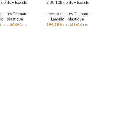
 dents – Isocele
al.30 108 dents – Isocele
culaires Diamant -
Lames circulaires Diamant -
lo - plastique
Lamello - plastique
€
194,18
€
HT /
185,09
€
TTC
HT /
233,02
€
TTC