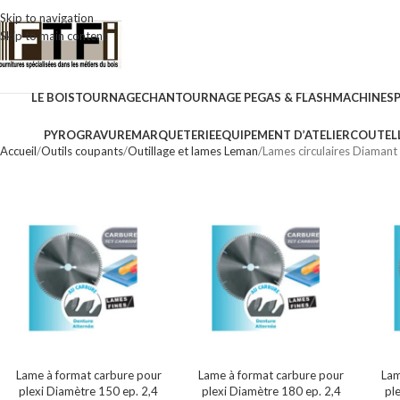
Skip to navigation
Skip to main content
LE BOIS
TOURNAGE
CHANTOURNAGE PEGAS & FLASH
MACHINES
PYROGRAVURE
MARQUETERIE
EQUIPEMENT D’ATELIER
COUTELL
Accueil
Outils coupants
Outillage et lames Leman
Lames circulaires Diamant 
Lame à format carbure pour
Lame à format carbure pour
Lam
plexi Diamètre 150 ep. 2,4
plexi Diamètre 180 ep. 2,4
pl