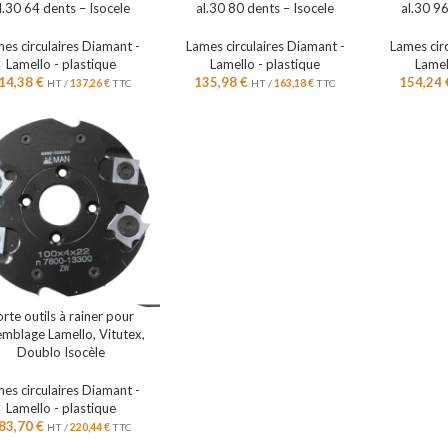
l.30 64 dents – Isocele
al.30 80 dents – Isocele
al.30 96
es circulaires Diamant -
Lames circulaires Diamant -
Lames cir
Lamello - plastique
Lamello - plastique
Lamel
14,38
€
135,98
€
154,24
HT /
137,26
€
TTC
HT /
163,18
€
TTC
rte outils à rainer pour
emblage Lamello, Vitutex,
Doublo Isocèle
es circulaires Diamant -
Lamello - plastique
83,70
€
HT /
220,44
€
TTC