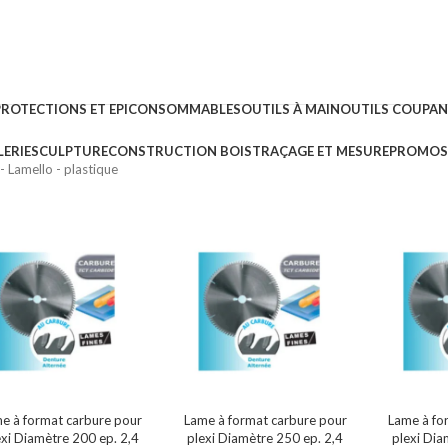
PROTECTIONS ET EPI
CONSOMMABLES
OUTILS À MAIN
OUTILS COUPA
ERIE
SCULPTURE
CONSTRUCTION BOIS
TRAÇAGE ET MESURE
PROMOS 
- Lamello - plastique
e à format carbure pour
Lame à format carbure pour
Lame à fo
exi Diamètre 200 ep. 2,4
plexi Diamètre 250 ep. 2,4
plexi Dia