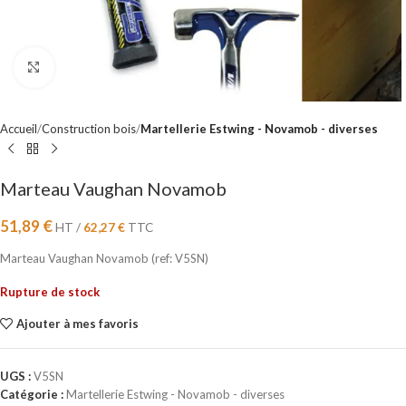
Cliquez pour agrandir
Accueil
Construction bois
Martellerie Estwing - Novamob - diverses
Marteau Vaughan Novamob
51,89
€
HT /
62,27
€
TTC
Marteau Vaughan Novamob (ref: V5SN)
Rupture de stock
Ajouter à mes favoris
UGS :
V5SN
Catégorie :
Martellerie Estwing - Novamob - diverses