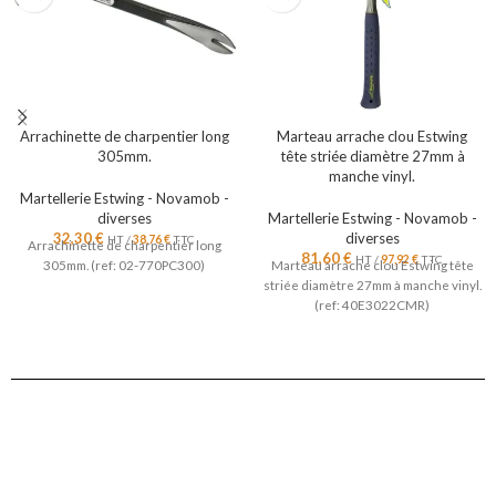
Arrachinette de charpentier long
Marteau arrache clou Estwing
305mm.
tête striée diamètre 27mm à
manche vinyl.
Martellerie Estwing - Novamob -
diverses
Martellerie Estwing - Novamob -
32,30
€
diverses
HT /
38,76
€
TTC
Arrachinette de charpentier long
81,60
€
HT /
97,92
€
TTC
305mm. (ref: 02-770PC300)
Marteau arrache clou Estwing tête
striée diamètre 27mm à manche vinyl.
(ref: 40E3022CMR)