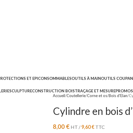
PROTECTIONS ET EPI
CONSOMMABLES
OUTILS À MAIN
OUTILS COUPA
ERIE
SCULPTURE
CONSTRUCTION BOIS
TRAÇAGE ET MESURE
PROMOS 
Accueil
Coutellerie
Corne et os
Bois d'Elan
Cy
Cylindre en bois 
8,00
€
HT /
9,60
€
TTC