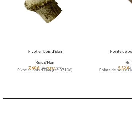
Pivot en bois d’Elan
Pointe de bo
Bois d'Elan
Boi
7,60
€
5,52
€
HT /
9,12
€
TTC
H
Pivot en bois d'Elan (ref: B7106)
Pointe de bois d'E