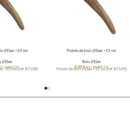
is d’Elan >10 cm
Pointe de bois d’Elan >15 cm
s d'Elan
Bois d'Elan
9,00
€
T /
6,62
€
TTC
HT /
10,80
€
TTC
lan >10 cm (ref: B7108)
Pointe de bois d'Elan >15 cm (ref: B7109)