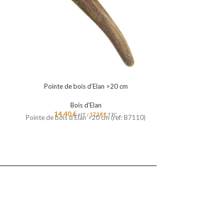
Pointe de bois d’Elan >20 cm
Section en bois 
Bois d'Elan
14,40
€
4,9
HT /
17,28
€
TTC
Pointe de bois d'Elan >20 cm (ref: B7110)
Section en bois 