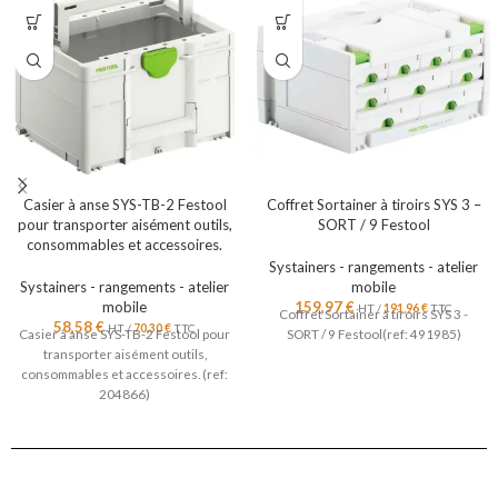
Casier à anse SYS-TB-2 Festool
Coffret Sortainer à tiroirs SYS 3 –
pour transporter aisément outils,
SORT / 9 Festool
consommables et accessoires.
Systainers - rangements - atelier
Systainers - rangements - atelier
mobile
mobile
159,97
€
HT /
191,96
€
TTC
Coffret Sortainer à tiroirs SYS 3 -
58,58
€
HT /
70,30
€
TTC
Casier à anse SYS-TB-2 Festool pour
SORT / 9 Festool(ref: 491985)
transporter aisément outils,
consommables et accessoires. (ref:
204866)