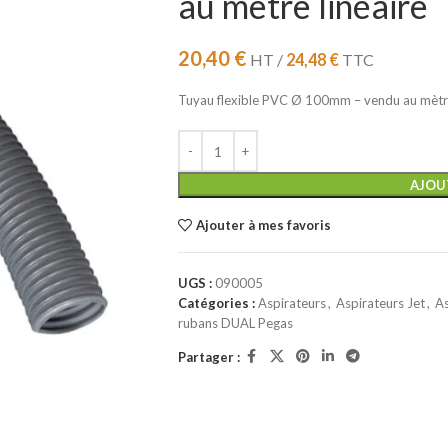
au mètre linéaire
20,40
€
HT /
24,48
€
TTC
Tuyau flexible PVC Ø 100mm – vendu au mètre
AJOU
Ajouter à mes favoris
UGS :
090005
Catégories :
Aspirateurs
,
Aspirateurs Jet
,
As
rubans DUAL Pegas
Partager :