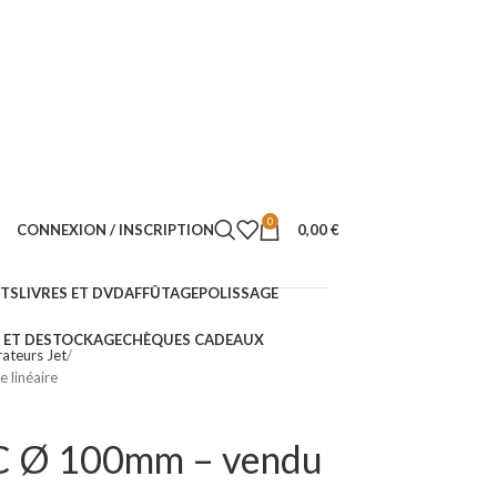
0
CONNEXION / INSCRIPTION
0,00
€
NTS
LIVRES ET DVD
AFFÛTAGE
POLISSAGE
ET DESTOCKAGE
CHÈQUES CADEAUX
rateurs Jet
 linéaire
VC Ø 100mm – vendu