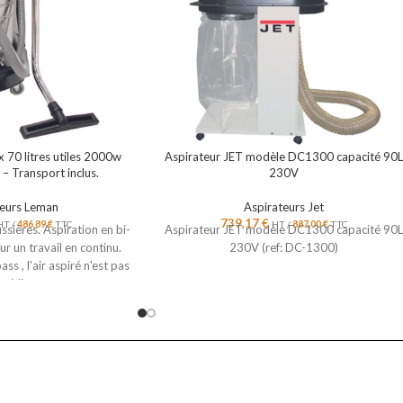
x 70 litres utiles 2000w
Aspirateur JET modèle DC1300 capacité 90
 Transport inclus.
230V
teurs Leman
Aspirateurs Jet
739,17
€
HT /
486,89
€
TTC
HT /
887,00
€
TTC
ssières. Aspiration en bi-
Aspirateur JET modèle DC1300 capacité 90
r un travail en continu.
230V (ref: DC-1300)
s , l'air aspiré n'est pas
efroidissement pour une
ection des moteurs.