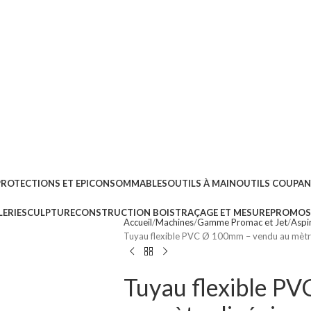
PROTECTIONS ET EPI
CONSOMMABLES
OUTILS À MAIN
OUTILS COUPA
ERIE
SCULPTURE
CONSTRUCTION BOIS
TRAÇAGE ET MESURE
PROMOS 
Accueil
Machines
Gamme Promac et Jet
Aspi
Tuyau flexible PVC Ø 100mm – vendu au mètre
Tuyau flexible P