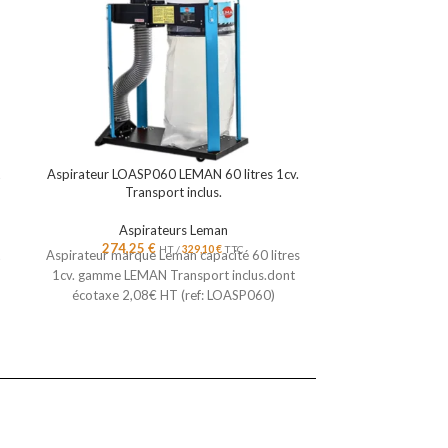
L
Aspirateur LOASP060 LEMAN 60 litres 1cv.
Boitier de démar
Transport inclus.
ma
Aspirateurs Leman
Asp
274,25
€
205,4
HT /
329,10
€
TTC
L
Aspirateur marque Leman capacité 60 litres
1cv. gamme LEMAN Transport inclus.dont
écotaxe 2,08€ HT (ref: LOASP060)