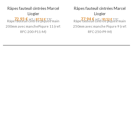
Râpes fauteuil cintrées Marcel
Râpes fauteuil cintrées Marcel
Liogier
Liogier
72,93
€
77,94
€
HT /
87,52
€
TTC
HT /
93,52
€
TTC
Râpe fauteuil cintrée piquée main
Râpe fauteuil cintrée piquée main
200mm avec manchePiqure 11 (ref:
250mm avec manche Piqure 9 (ref:
RFC-200-P11-M)
RFC-250-P9-M)