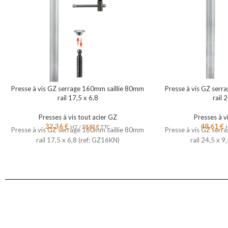
Presse à vis GZ serrage 160mm saillie 80mm
Presse à vis GZ ser
rail 17,5 x 6,8
rail 
Presses à vis tout acier GZ
Presses à v
32,36
€
48,61
€
HT /
38,83
€
TTC
Presse à vis GZ serrage 160mm saillie 80mm
Presse à vis GZ ser
rail 17,5 x 6,8 (ref: GZ16KN)
rail 24,5 x 9