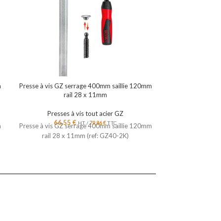
m
Presse à vis GZ serrage 400mm saillie 120mm
Presse à vis GZ 
rail 28 x 11mm
ra
Presses à vis tout acier GZ
Presses 
66,55
€
70,2
HT /
79,86
€
TTC
m
Presse à vis GZ serrage 400mm saillie 120mm
Presse à vis GZ 
rail 28 x 11mm (ref: GZ40-2K)
rail 28 