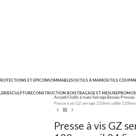
PROTECTIONS ET EPI
CONSOMMABLES
OUTILS À MAIN
OUTILS COUPA
ERIE
SCULPTURE
CONSTRUCTION BOIS
TRAÇAGE ET MESURE
PROMOS 
Accueil
Outils à main
Serrage Bessey
Presses 
Presse à vis GZ serrage 250mm saillie 120mm r
Presse à vis GZ s