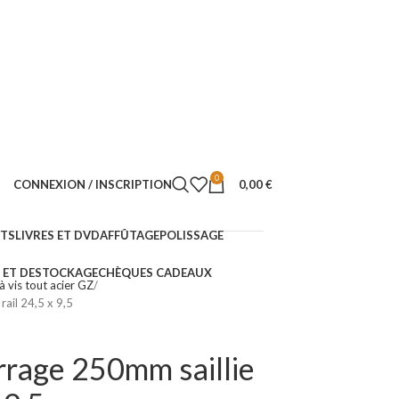
0
CONNEXION / INSCRIPTION
0,00
€
NTS
LIVRES ET DVD
AFFÛTAGE
POLISSAGE
ET DESTOCKAGE
CHÈQUES CADEAUX
à vis tout acier GZ
ail 24,5 x 9,5
errage 250mm saillie