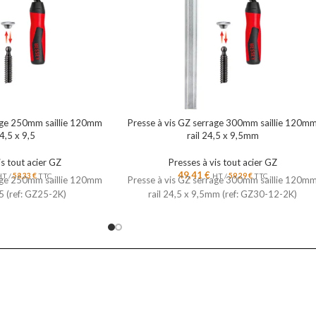
rage 250mm saillie 120mm
Presse à vis GZ serrage 300mm saillie 120m
24,5 x 9,5
rail 24,5 x 9,5mm
is tout acier GZ
Presses à vis tout acier GZ
49,41
€
HT /
58,33
€
TTC
HT /
59,29
€
TTC
rage 250mm saillie 120mm
Presse à vis GZ serrage 300mm saillie 120m
,5 (ref: GZ25-2K)
rail 24,5 x 9,5mm (ref: GZ30-12-2K)