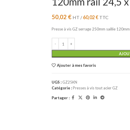
120mm rail 24,5 x
50,02
€
HT /
60,02
€
TTC
Presse à vis GZ serrage 250mm saillie 120mm r
AJOU
Ajouter à mes favoris
UGS :
GZ25KN
Catégorie :
Presses à vis tout acier GZ
Partager :