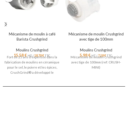
Mécanisme de moulin à café
Mécanisme de moulin Crushgrind
Barista Crushgrind
avec tige de 100mm
Moulins Crushgrind
Moulins Crushgrind
15,58
€
5,98
€
HT /
18,70
€
TTC
HT /
7,18
€
TTC
Fort de 25 ans d'expertise dans la
Mécanisme de moulin Crushgrind
fabrication de moulins en céramique
avec tige de 100mm (ref: CRUSH-
pour le sel, le poivre et les épices,
MINI)
CrushGrind® a développé le
mécanisme Barista pour offrir une
mouture de café précise et
homogène.
AVANTAGES :
Qualité de mouture
:
Le mécanisme
conique assure une distribution
uniforme des particules, influençant
positivement le goût et réduisant
l'amertume du café.