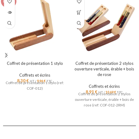
ÉPUISÉ
Coffret de présentation 1 stylo
Coffret de présentation 2 stylos
ouverture verticale, érable + bois
de rose
Coffrets et écrins
8,30
€
HT /
9,96
€
TTC
Coffret de présentation 1 stylo (ref:
Coffrets et écrins
COF-012)
8,91
€
HT /
10,69
€
TTC
Coffret de présentation 2 stylos
ouverture verticale, érable + bois de
rose (ref: COF-012-2RM)