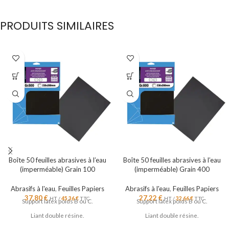
PRODUITS SIMILAIRES
Boîte 50 feuilles abrasives à l’eau
Boîte 50 feuilles abrasives à l’eau
(imperméable) Grain 100
(imperméable) Grain 400
Abrasifs à l'eau
,
Feuilles Papiers
Abrasifs à l'eau
,
Feuilles Papiers
37,80
€
27,22
€
HT /
45,36
€
TTC
HT /
32,66
€
TTC
Support latex poids B ou C.
Support latex poids B ou C.
Liant double résine.
Liant double résine.