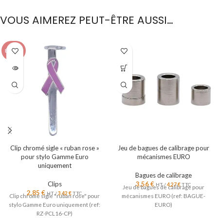
VOUS AIMEREZ PEUT-ÊTRE AUSSI…
ÉPUISÉ
Clip chromé sigle « ruban rose »
Jeu de bagues de calibrage pour
pour stylo Gamme Euro
mécanismes EURO
uniquement
Bagues de calibrage
Clips
3,56
€
HT /
4,27
€
TTC
Jeu de bagues de calibrage pour
2,85
€
HT /
3,42
€
TTC
Clip chromé sigle "ruban rose" pour
mécanismes EURO (ref: BAGUE-
stylo Gamme Euro uniquement (ref:
EURO)
RZ-PCL16-CP)