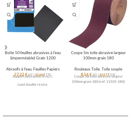
Boîte 50 feuilles abrasives à l’eau
Coupe 5m toile abrasive largeur
(imperméable) Grain 1200
100mm grain 180
Abrasifs à l'eau
,
Feuilles Papiers
Rouleaux Toile
,
Toile souple
27,22
€
8,56
€
HT /
32,66
€
TTC
HT /
10,27
€
TTC
Support latex poids B ou C.
Coupe 5m toile abrasive largeur
100mm grain 180 (ref: 11505-180)
Liant double résine.