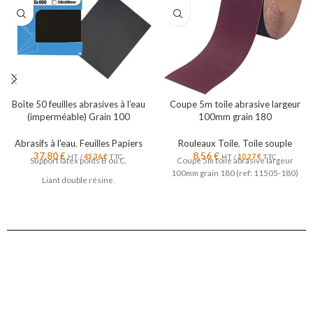
Boîte 50 feuilles abrasives à l’eau
Coupe 5m toile abrasive largeur
(imperméable) Grain 100
100mm grain 180
Abrasifs à l'eau
,
Feuilles Papiers
Rouleaux Toile
,
Toile souple
37,80
€
8,56
€
HT /
45,36
€
TTC
HT /
10,27
€
TTC
Support latex poids B ou C.
Coupe 5m toile abrasive largeur
100mm grain 180 (ref: 11505-180)
Liant double résine.