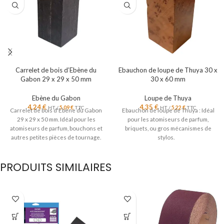
Carrelet de bois d’Ebène du
Ebauchon de loupe de Thuya 30 x
Gabon 29 x 29 x 50 mm
30 x 60 mm
Ebène du Gabon
Loupe de Thuya
4,24
€
4,35
€
HT /
5,09
€
TTC
HT /
5,22
€
TTC
Carrelet de bois d'Ebène du Gabon
Ebauchon de loupe de Thuya : Idéal
29 x 29 x 50 mm. Idéal pour les
pour les atomiseurs de parfum,
atomiseurs de parfum, bouchons et
briquets, ou gros mécanismes de
autres petites pièces de tournage.
stylos.
PRODUITS SIMILAIRES