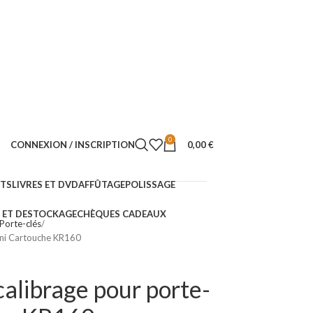
0
CONNEXION / INSCRIPTION
0,00
€
NTS
LIVRES ET DVD
AFFÛTAGE
POLISSAGE
ET DESTOCKAGE
CHÈQUES CADEAUX
Porte-clés
ini Cartouche KR160
calibrage pour porte-