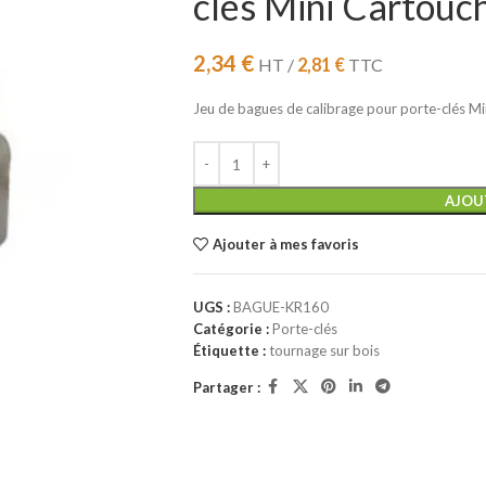
clés Mini Cartou
2,34
€
HT /
2,81
€
TTC
Jeu de bagues de calibrage pour porte-clés 
AJOU
Ajouter à mes favoris
UGS :
BAGUE-KR160
Catégorie :
Porte-clés
Étiquette :
tournage sur bois
Partager :