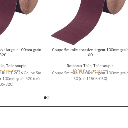
sive largeur 100mm grain
Coupe 5m toile abrasive largeur 100mm grai
320
60
ile
,
Toile souple
Rouleaux Toile
,
Toile souple
10,00
€
T /
10,27
€
TTC
HT /
12,00
€
TTC
JUILLET 2026
Coupe 5m
Coupe 5m toile abrasive largeur 100mm grai
ur 100mm grain 320 (ref:
60 (ref: 11505-060)
05-320)