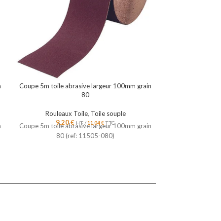
n
Coupe 5m toile abrasive largeur 100mm grain
Jeu de bagues d
80
Rouleaux Toile
,
Toile souple
9,20
€
2,0
HT /
11,04
€
TTC
n
Coupe 5m toile abrasive largeur 100mm grain
Jeu de bagues d
80 (ref: 11505-080)
décapsuleu