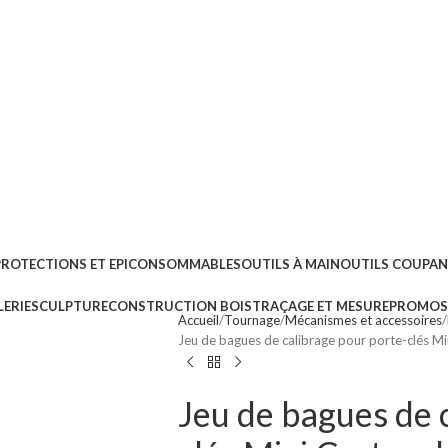
PROTECTIONS ET EPI
CONSOMMABLES
OUTILS À MAIN
OUTILS COUPA
ERIE
SCULPTURE
CONSTRUCTION BOIS
TRAÇAGE ET MESURE
PROMOS 
Accueil
Tournage
Mécanismes et accessoires
Jeu de bagues de calibrage pour porte-clés M
Jeu de bagues de 