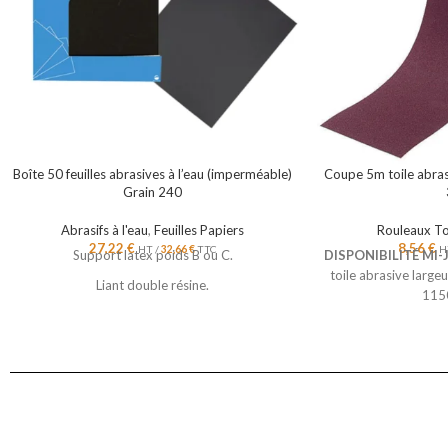
Boîte 50 feuilles abrasives à l’eau (imperméable)
Coupe 5m toile abra
Grain 240
Abrasifs à l'eau
,
Feuilles Papiers
Rouleaux To
27,22
€
8,56
€
HT /
32,66
€
TTC
H
Support latex poids B ou C.
DISPONIBILITÉ MI-
toile abrasive large
Liant double résine.
115