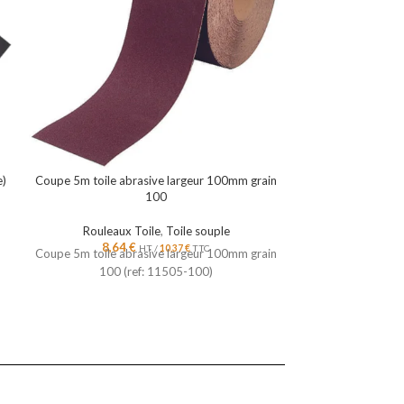
e)
Coupe 5m toile abrasive largeur 100mm grain
Coupe 5m toile a
100
Rouleaux Toile
,
Toile souple
Rouleaux
8,64
€
8,5
HT /
10,37
€
TTC
Coupe 5m toile abrasive largeur 100mm grain
Coupe 5m toile a
100 (ref: 11505-100)
120 (