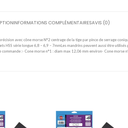
PTION
INFORMATIONS COMPLÉMENTAIRES
AVIS (0)
 précision avec cône morse N°2 centrage de la tige par pince de serrage coniq
s HSS série longue 6,8 – 6,9 – 7mmLes mandrins peuvent aussi être utilisés p
votre commande :- Cone morse n°1 : diam max 12,06 mm environ- Cone morse 