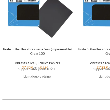
Boîte 50 feuilles abrasives à l’eau (imperméable)
Boîte 50 feuilles abra
Grain 100
Gr
Abrasifs à l'eau
,
Feuilles Papiers
Abrasifs à l'e
37,80
€
27,22
€
HT /
45,36
€
TTC
Support latex poids B ou C.
Support lat
Liant double résine.
Liant do