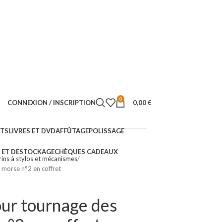
0
CONNEXION / INSCRIPTION
0,00
€
NTS
LIVRES ET DVD
AFFÛTAGE
POLISSAGE
ET DESTOCKAGE
CHÈQUES CADEAUX
ins à stylos et mécanismes
e morse n°2 en coffret
pour tournage des