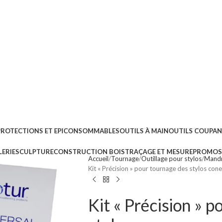
PROTECTIONS ET EPI
CONSOMMABLES
OUTILS À MAIN
OUTILS COUPA
ERIE
SCULPTURE
CONSTRUCTION BOIS
TRAÇAGE ET MESURE
PROMOS 
Accueil
Tournage
Outillage pour stylos
Mandr
Kit « Précision » pour tournage des stylos con
Kit « Précision » 