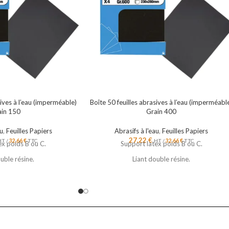
sives à l’eau (imperméable)
Boîte 50 feuilles abrasives à l’eau (imperméabl
ain 150
Grain 400
au
,
Feuilles Papiers
Abrasifs à l'eau
,
Feuilles Papiers
27,22
€
HT /
32,66
€
TTC
HT /
32,66
€
TTC
ex poids B ou C.
Support latex poids B ou C.
uble résine.
Liant double résine.