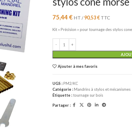
stylos cone morse 
75,44
€
HT /
90,53
€
TTC
Kit « Précision » pour tournage des stylos con
AJOU
Ajouter à mes favoris
UGS :
PM2/KC
Catégorie :
Mandrins à stylos et mécanismes
Étiquette :
tournage sur bois
Partager :