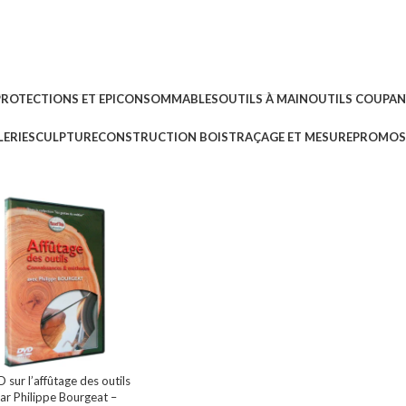
PROTECTIONS ET EPI
CONSOMMABLES
OUTILS À MAIN
OUTILS COUPA
ERIE
SCULPTURE
CONSTRUCTION BOIS
TRAÇAGE ET MESURE
PROMOS 
 sur l’affûtage des outils
ar Philippe Bourgeat –