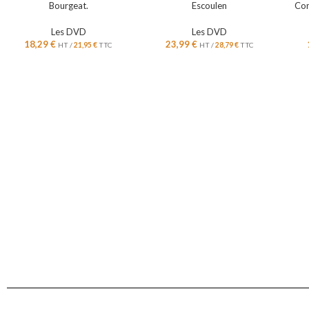
Bourgeat.
Escoulen
Con
Les DVD
Les DVD
18,29
€
23,99
€
HT /
21,95
€
TTC
HT /
28,79
€
TTC