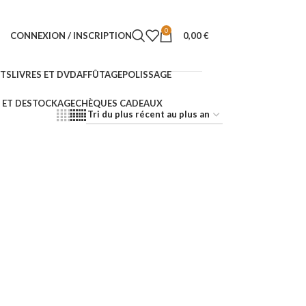
0
CONNEXION / INSCRIPTION
0,00
€
NTS
LIVRES ET DVD
AFFÛTAGE
POLISSAGE
ET DESTOCKAGE
CHÈQUES CADEAUX