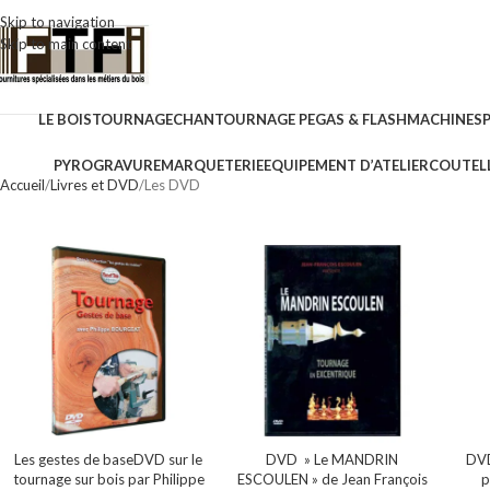
Skip to navigation
Skip to main content
LE BOIS
TOURNAGE
CHANTOURNAGE PEGAS & FLASH
MACHINES
PYROGRAVURE
MARQUETERIE
EQUIPEMENT D’ATELIER
COUTELL
Accueil
Livres et DVD
Les DVD
Les gestes de baseDVD sur le
DVD » Le MANDRIN
DVD
tournage sur bois par Philippe
ESCOULEN » de Jean François
p