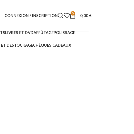
0
CONNEXION / INSCRIPTION
0,00
€
NTS
LIVRES ET DVD
AFFÛTAGE
POLISSAGE
ET DESTOCKAGE
CHÈQUES CADEAUX