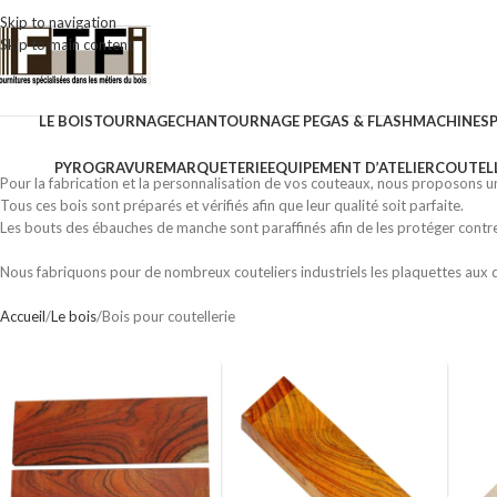
Skip to navigation
Skip to main content
LE BOIS
TOURNAGE
CHANTOURNAGE PEGAS & FLASH
MACHINES
PYROGRAVURE
MARQUETERIE
EQUIPEMENT D’ATELIER
COUTELL
Pour la fabrication et la personnalisation de vos couteaux, nous proposons 
Tous ces bois sont préparés et vérifiés afin que leur qualité soit parfaite.
Les bouts des ébauches de manche sont paraffinés afin de les protéger contre
Nous fabriquons pour de nombreux couteliers industriels les plaquettes aux 
Accueil
Le bois
Bois pour coutellerie