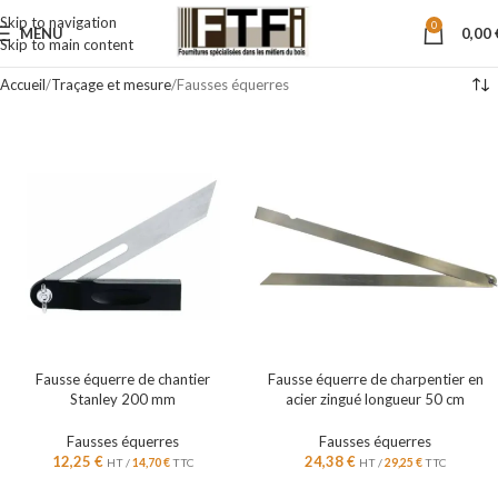
Skip to navigation
0
MENU
0,00
Skip to main content
Accueil
Traçage et mesure
Fausses équerres
Fausse équerre de chantier
Fausse équerre de charpentier en
Stanley 200 mm
acier zingué longueur 50 cm
Fausses équerres
Fausses équerres
12,25
€
24,38
€
HT /
14,70
€
TTC
HT /
29,25
€
TTC