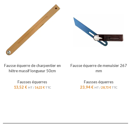
Fausse équerre de charpentier en
Fausse équerre de menuisier 267
hêtre massif longueur 50cm
mm
Fausses équerres
Fausses équerres
13,52
€
23,94
€
HT /
16,22
€
TTC
HT /
28,73
€
TTC