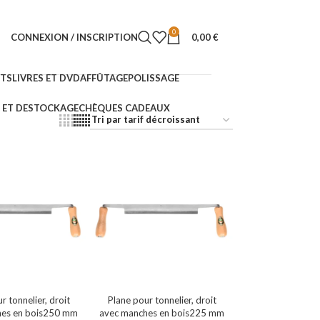
0
CONNEXION / INSCRIPTION
0,00
€
NTS
LIVRES ET DVD
AFFÛTAGE
POLISSAGE
ET DESTOCKAGE
CHÈQUES CADEAUX
r tonnelier, droit
Plane pour tonnelier, droit
hes en bois250 mm
avec manches en bois225 mm