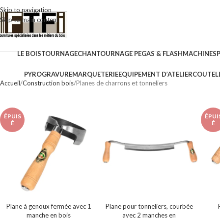
Skip to navigation
Skip to main content
LE BOIS
TOURNAGE
CHANTOURNAGE PEGAS & FLASH
MACHINES
PYROGRAVURE
MARQUETERIE
EQUIPEMENT D’ATELIER
COUTELL
Accueil
Construction bois
Planes de charrons et tonneliers
ÉPUIS
ÉPUI
É
É
Plane à genoux fermée avec 1
Plane pour tonneliers, courbée
manche en bois
avec 2 manches en