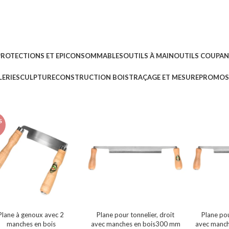
PROTECTIONS ET EPI
CONSOMMABLES
OUTILS À MAIN
OUTILS COUPA
ERIE
SCULPTURE
CONSTRUCTION BOIS
TRAÇAGE ET MESURE
PROMOS 
S
Plane à genoux avec 2
Plane pour tonnelier, droit
Plane pou
manches en bois
avec manches en bois300 mm
avec manc