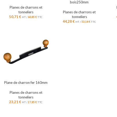
bois250mm
Planes de charrons et
tonneliers
Planes de charrons et
50,71
€
tonneliers
HT /
60,85
€
TTC
44,28
€
HT /
53,14
€
TTC
Plane de charron fer 160mm
Planes de charrons et
tonneliers
23,21
€
HT /
27,85
€
TTC