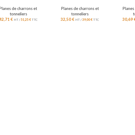
Planes de charrons et
Planes de charrons et
Planes
tonneliers
tonneliers
t
42,71
€
32,50
€
30,69
HT /
51,25
€
TTC
HT /
39,00
€
TTC