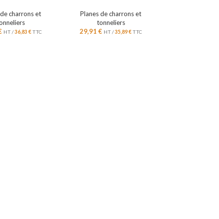
 de charrons et
Planes de charrons et
onneliers
tonneliers
€
29,91
€
HT /
36,83
€
TTC
HT /
35,89
€
TTC