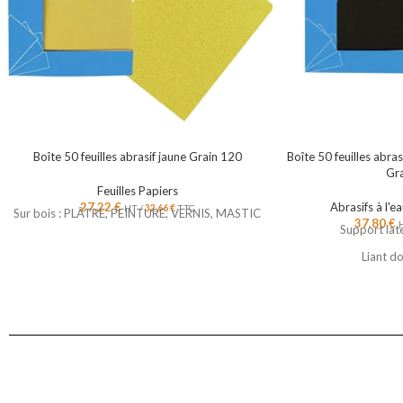
Boîte 50 feuilles abrasif jaune Grain 120
Boîte 50 feuilles abra
Gr
Feuilles Papiers
27,22
€
Abrasifs à l'e
HT /
32,66
€
TTC
Sur bois : PLÂTRE, PEINTURE, VERNIS, MASTIC
37,80
€
Support lat
Liant do