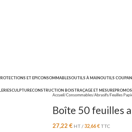
PROTECTIONS ET EPI
CONSOMMABLES
OUTILS À MAIN
OUTILS COUPA
ERIE
SCULPTURE
CONSTRUCTION BOIS
TRAÇAGE ET MESURE
PROMOS 
Accueil
Consommables
Abrasifs
Feuilles Papi
Boîte 50 feuilles 
27,22
€
HT /
32,66
€
TTC