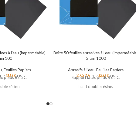
sives à l’eau (imperméable)
Boîte 50 feuilles abrasives à l’eau (imperméabl
ain 100
Grain 1000
au
,
Feuilles Papiers
Abrasifs à l'eau
,
Feuilles Papiers
27,22
€
HT /
45,36
€
TTC
HT /
32,66
€
TTC
ex poids B ou C.
Support latex poids B ou C.
uble résine.
Liant double résine.