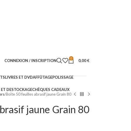
0
CONNEXION / INSCRIPTION
0,00
€
NTS
LIVRES ET DVD
AFFÛTAGE
POLISSAGE
ET DESTOCKAGE
CHÈQUES CADEAUX
ers
Boîte 50 feuilles abrasif jaune Grain 80
abrasif jaune Grain 80