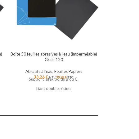
e)
Boîte 50 feuilles abrasives à l’eau (imperméable)
Boîte 50 feuilles a
Grain 120
Abrasifs à l'eau
,
Feuilles Papiers
Abrasifs à 
33,26
€
27,2
HT /
39,92
€
TTC
Support latex poids B ou C.
Support 
Liant double résine.
Lian