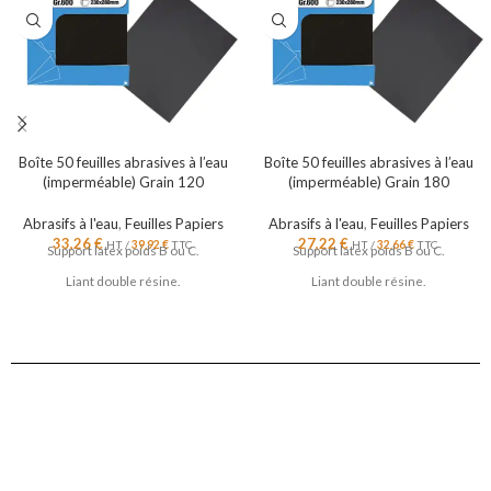
Boîte 50 feuilles abrasives à l’eau
Boîte 50 feuilles abrasives à l’eau
(imperméable) Grain 120
(imperméable) Grain 180
Abrasifs à l'eau
,
Feuilles Papiers
Abrasifs à l'eau
,
Feuilles Papiers
33,26
€
27,22
€
HT /
39,92
€
TTC
HT /
32,66
€
TTC
Support latex poids B ou C.
Support latex poids B ou C.
Liant double résine.
Liant double résine.