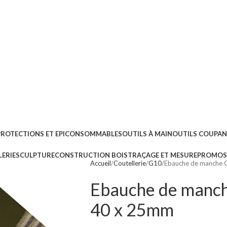
PROTECTIONS ET EPI
CONSOMMABLES
OUTILS À MAIN
OUTILS COUPA
ERIE
SCULPTURE
CONSTRUCTION BOIS
TRAÇAGE ET MESURE
PROMOS 
Accueil
Coutellerie
G10
Ebauche de manche 
Ebauche de manc
40 x 25mm