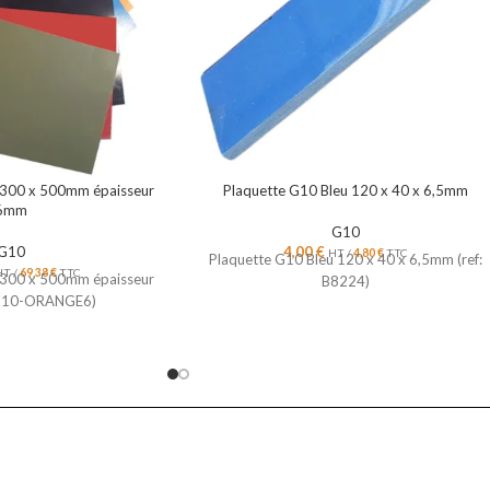
 300 x 500mm épaisseur
Plaquette G10 Bleu 120 x 40 x 6,5mm
6mm
G10
G10
4,00
€
HT /
4,80
€
TTC
Plaquette G10 Bleu 120 x 40 x 6,5mm (ref:
HT /
69,38
€
TTC
 300 x 500mm épaisseur
B8224)
 G10-ORANGE6)