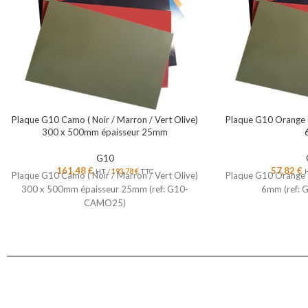
Plaque G10 Camo ( Noir / Marron / Vert Olive)
Plaque G10 Orange
300 x 500mm épaisseur 25mm
G10
161,48
€
57,82
€
HT /
193,78
€
TTC
Plaque G10 Camo ( Noir / Marron / Vert Olive)
Plaque G10 Orange
300 x 500mm épaisseur 25mm (ref: G10-
6mm (ref:
CAMO25)