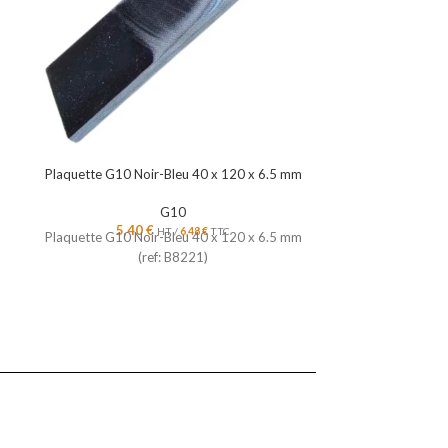
Plaquette G10 Noir-Bleu 40 x 120 x 6.5 mm
Plaquette G10 N
G10
5,40
€
5,4
HT /
6,48
€
TTC
Plaquette G10 Noir-Bleu 40 x 120 x 6.5 mm
Plaquette G10 N
(ref: B8221)