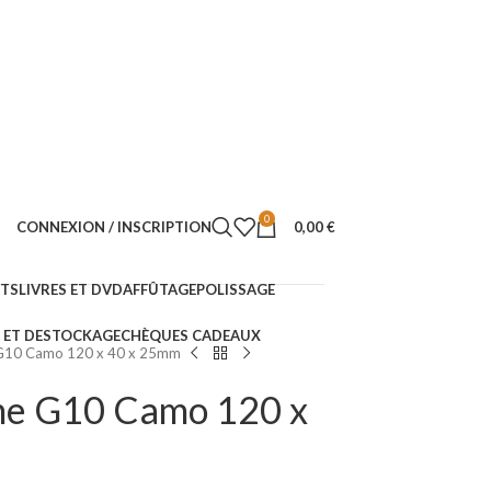
0
CONNEXION / INSCRIPTION
0,00
€
NTS
LIVRES ET DVD
AFFÛTAGE
POLISSAGE
ET DESTOCKAGE
CHÈQUES CADEAUX
G10 Camo 120 x 40 x 25mm
he G10 Camo 120 x