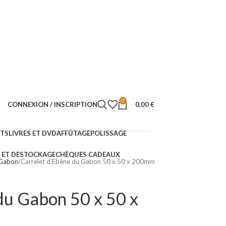
0
CONNEXION / INSCRIPTION
0,00
€
NTS
LIVRES ET DVD
AFFÛTAGE
POLISSAGE
ET DESTOCKAGE
CHÈQUES CADEAUX
 Gabon
Carrelet d’Ebène du Gabon 50 x 50 x 200mm
du Gabon 50 x 50 x