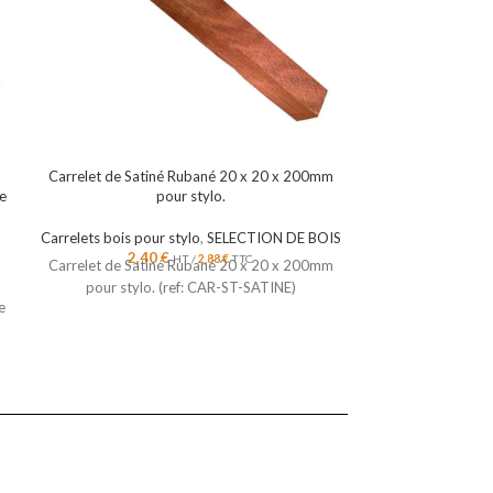
Carrelet de Satiné Rubané 20 x 20 x 200mm
Carrelet de Sati
e
pour stylo.
Satiné Ruba
Carrelets bois pour stylo
,
SELECTION DE BOIS
12,8
Carrelet de bois 
2,40
€
HT /
2,88
€
TTC
Carrelet de Satiné Rubané 20 x 20 x 200mm
x 40 x 400 mm, 
pour stylo. (ref: CAR-ST-SATINE)
décoratif et son be
e
tournage, la cout
réalisation de p