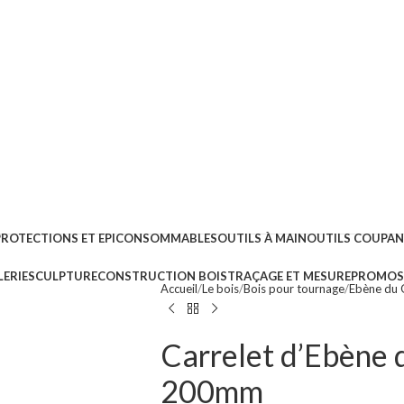
PROTECTIONS ET EPI
CONSOMMABLES
OUTILS À MAIN
OUTILS COUPA
ERIE
SCULPTURE
CONSTRUCTION BOIS
TRAÇAGE ET MESURE
PROMOS 
Accueil
Le bois
Bois pour tournage
Ebène du
Carrelet d’Ebène 
200mm