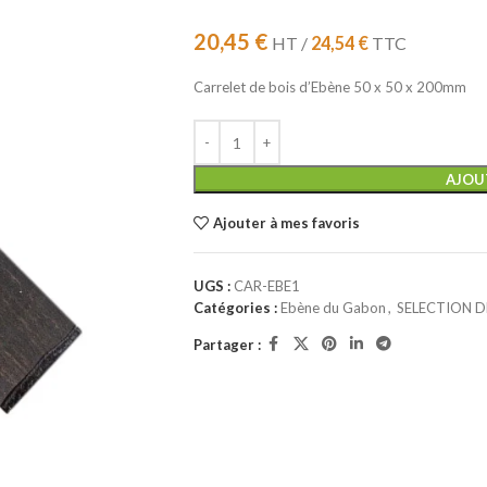
20,45
€
HT /
24,54
€
TTC
Carrelet de bois d’Ebène 50 x 50 x 200mm
AJOU
Ajouter à mes favoris
UGS :
CAR-EBE1
Catégories :
Ebène du Gabon
,
SELECTION D
Partager :