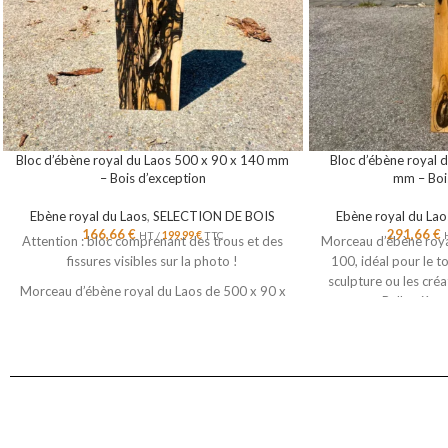
Bloc d’ébène royal du Laos 500 x 90 x 140 mm
Bloc d’ébène royal 
– Bois d’exception
mm – Boi
Ebène royal du Laos
,
SELECTION DE BOIS
Ebène royal du Lao
166,66
€
291,66
€
HT /
199,99
€
TTC
Attention : bloc comprenant des trous et des
Morceau d’ébène roya
fissures visibles sur la photo !
100, idéal pour le to
sculpture ou les créa
Morceau d’ébène royal du Laos de 500 x 90 x
gamme. Belle pièce 
140 mm, idéal pour le tournage, la coutellerie, la
quelques piqûres ainsi
sculpture ou les créations artisanales haut de
son extrémité, v
gamme.
Belle pièce de bois rare présentant des trous et
des fissures.
Ce morceau est destiné à la réalisation de