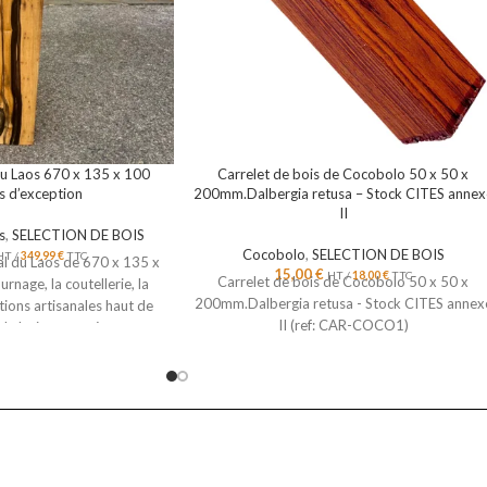
du Laos 670 x 135 x 100
Carrelet de bois de Cocobolo 50 x 50 x
s d’exception
200mm.Dalbergia retusa – Stock CITES annex
II
s
,
SELECTION DE BOIS
Cocobolo
,
SELECTION DE BOIS
HT /
349,99
€
TTC
l du Laos de 670 x 135 x
15,00
€
HT /
18,00
€
TTC
Carrelet de bois de Cocobolo 50 x 50 x
urnage, la coutellerie, la
200mm.Dalbergia retusa - Stock CITES annex
tions artisanales haut de
II (ref: CAR-COCO1)
de bois rare présentant
 que des petites fissures à
isible sur la photo.