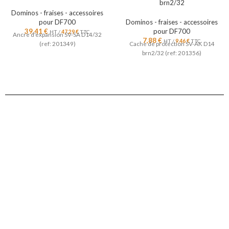
brn2/32
Dominos - fraises - accessoires
pour DF700
Dominos - fraises - accessoires
39,41
€
pour DF700
HT /
47,29
€
TTC
Ancre d'expansion SV-SA D14/32
7,88
€
HT /
9,46
€
TTC
(ref: 201349)
Cache de protection SV-AK D14
brn2/32 (ref: 201356)