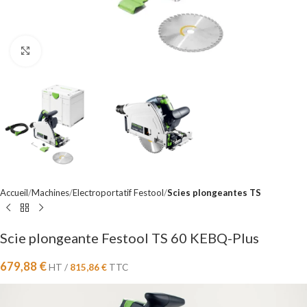
Cliquez pour agrandir
Accueil
Machines
Electroportatif Festool
Scies plongeantes TS
Scie plongeante Festool TS 60 KEBQ-Plus
679,88
€
HT /
815,86
€
TTC
Lecteur
vidéo