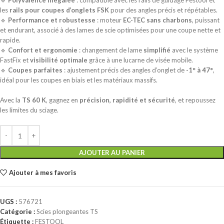
🔹
Polyvalence inégalée
: compatible avec les rails de guidage Festool et
les
rails pour coupes d’onglets FSK
pour des angles précis et répétables.
🔹
Performance et robustesse
: moteur
EC-TEC sans charbons
, puissant
et endurant, associé à des lames de scie optimisées pour une coupe nette et
rapide.
🔹
Confort et ergonomie
: changement de lame
simplifié
avec le système
FastFix et
visibilité optimale
grâce à une lucarne de visée mobile.
🔹
Coupes parfaites
: ajustement précis des angles d’onglet de
-1° à 47°
,
idéal pour les coupes en biais et les matériaux massifs.
Avec la
TS 60 K
, gagnez en
précision, rapidité et sécurité
, et repoussez
les limites du sciage.
AJOUTER AU PANIER
Ajouter à mes favoris
UGS :
576721
Catégorie :
Scies plongeantes TS
Étiquette :
FESTOOL