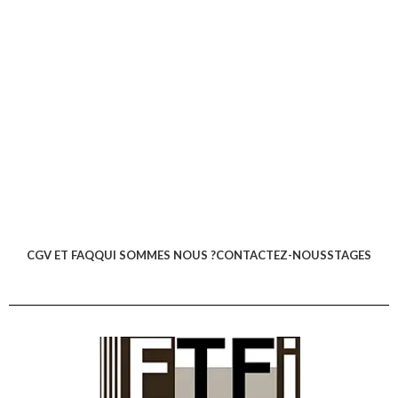
grâce au réglage de jeu et à la
poignée supplémentaire
Livré en
Systainer
, tout le matériel à
portée de main
ACCESSOIRES INCLUS
Plaque de guidage
Mandrin de centrage
Bascule de positionnement à ressort
Butées latérales et longitudinales
Serre-joints pour rail de guidage
Fraises pour ferrures
Coffret Systainer
CGV ET FAQ
QUI SOMMES NOUS ?
CONTACTEZ-NOUS
STAGES