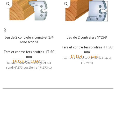
Jeu de 2 contrefers congé et 1/4
Jeu de 2 contrefers N°269
rond N°273
Fers et contre-fers profilés HT 50
Fers et contre-fers profilés HT 50
mm
mm
14,12
€
HT /
16,94
€
TTC
Jeu de 2 contrefers N269 Isocle(ref:
14,12
€
HT /
16,94
€
TTC
Jeu de 2 contrefers congé et 1/4
F-269-1)
rond N°273Isocèle (ref: F-273-1)