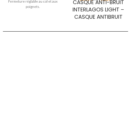
CASQUE ANTI-BRUIT
Fermeture réglable au col et aux
poignets.
INTERLAGOS LIGHT –
CASQUE ANTIBRUIT
LÉGER À ARCEAU
INCLINABLE
Le casque antibruit INTERLAGOS
LIGHT est conçu pour réduire
efficacement les nuisances sonores
tout en restant agréable à porter. Sa
conception légère (200 g) et son
arceau inclinable
facilitent
l’ajustement et améliorent le confort,
notamment lors d’utilisations
répétées en atelier. Les coquilles en
ABS assurent une bonne robustesse,
tandis que les coussinets en mousse
synthétique offrent un appui souple
autour des oreilles.
Casque antibruit léger : 200 g
Arceau inclinable : ajustement simple
et meilleur confort
Coquilles en ABS : robustes et