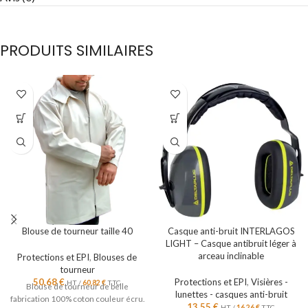
PRODUITS SIMILAIRES
Blouse de tourneur taille 40
Casque anti-bruit INTERLAGOS
LIGHT – Casque antibruit léger à
arceau inclinable
Protections et EPI
,
Blouses de
tourneur
50,68
€
Protections et EPI
,
Visières -
HT /
60,82
€
TTC
Blouse de tourneur de belle
lunettes - casques anti-bruit
fabrication 100% coton couleur écru.
13,55
€
HT /
16,26
€
TTC