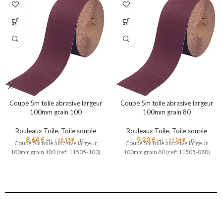
Coupe 5m toile abrasive largeur
Coupe 5m toile abrasive largeur
100mm grain 100
100mm grain 80
Rouleaux Toile
,
Toile souple
Rouleaux Toile
,
Toile souple
8,64
€
9,20
€
HT /
10,37
€
TTC
HT /
11,04
€
TTC
Coupe 5m toile abrasive largeur
Coupe 5m toile abrasive largeur
100mm grain 100 (ref: 11505-100)
100mm grain 80 (ref: 11505-080)