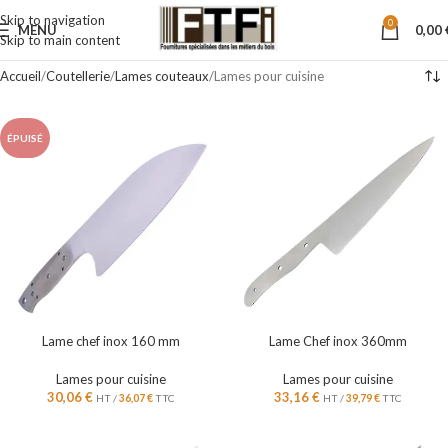
Skip to navigation
0
MENU
0,00
Skip to main content
Accueil
Coutellerie
Lames couteaux
Lames pour cuisine
ÉPUISÉ
Lame chef inox 160 mm
Lame Chef inox 360mm
Lames pour cuisine
Lames pour cuisine
30,06
€
33,16
€
HT /
36,07
€
TTC
HT /
39,79
€
TTC