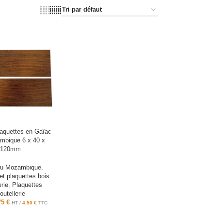
laquettes en Gaïac
mbique 6 x 40 x
120mm
du Mozambique
,
t plaquettes bois
erie
,
Plaquettes
outellerie
75
€
HT /
4,50
€
TTC