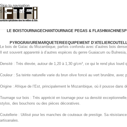
Skip to navigation
Skip to main content
LE BOIS
TOURNAGE
CHANTOURNAGE PEGAS & FLASH
MACHINES
P
PYROGRAVURE
MARQUETERIE
EQUIPEMENT D’ATELIER
COUTELL
Le bois de Gaïac du Mozambique, parfois confondu avec d’autres bois denses
Il est souvent apparenté à d’autres espèces du genre Guaiacum ou Bulnesia, b
Densité : Très élevée, autour de 1,20 à 1,30 g/cm³, ce qui le rend plus lourd q
Couleur : Sa teinte naturelle varie du brun olive foncé au vert brunâtre, avec 
Origine : Afrique de l’Est, principalement le Mozambique, où il pousse dan
Tournage sur bois : Très apprécié en tournage pour sa densité exceptionnelle, 
stylos, des bouchons ou des pièces décoratives.
Coutellerie : Utilisé pour les manches de couteaux de prestige. Sa résistanc
artisanales.