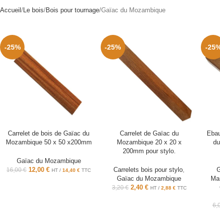
Accueil
Le bois
Bois pour tournage
Gaïac du Mozambique
-25%
-25%
-25
Carrelet de bois de Gaïac du
Carrelet de Gaïac du
Ebau
Mozambique 50 x 50 x200mm
Mozambique 20 x 20 x
du
200mm pour stylo.
Gaïac du Mozambique
12,00
€
Carrelets bois pour stylo
,
16,00
€
HT /
14,40
€
TTC
Gaïac du Mozambique
Man
2,40
€
3,20
€
HT /
2,88
€
TTC
6,