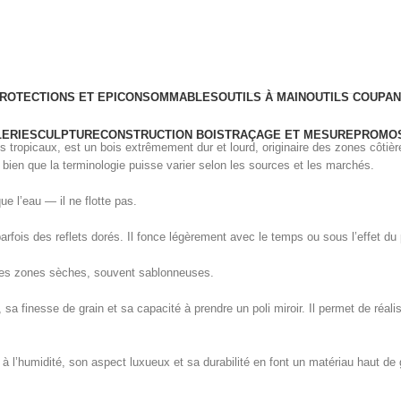
ROTECTIONS ET EPI
CONSOMMABLES
OUTILS À MAIN
OUTILS COUPA
ERIE
SCULPTURE
CONSTRUCTION BOIS
TRAÇAGE ET MESURE
PROMOS
 tropicaux, est un bois extrêmement dur et lourd, originaire des zones côti
ien que la terminologie puisse varier selon les sources et les marchés.
ue l’eau — il ne flotte pas.
parfois des reflets dorés. Il fonce légèrement avec le temps ou sous l’effet du
s des zones sèches, souvent sablonneuses.
sa finesse de grain et sa capacité à prendre un poli miroir. Il permet de réal
e à l’humidité, son aspect luxueux et sa durabilité en font un matériau haut 