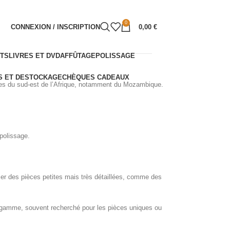
0
CONNEXION / INSCRIPTION
0,00
€
NTS
LIVRES ET DVD
AFFÛTAGE
POLISSAGE
 ET DESTOCKAGE
CHÈQUES CADEAUX
ères du sud-est de l’Afrique, notamment du Mozambique.
 polissage.
iser des pièces petites mais très détaillées, comme des
de gamme, souvent recherché pour les pièces uniques ou