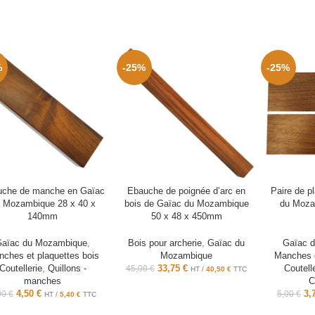
%
-25%
-25%
che de manche en Gaïac
Ebauche de poignée d’arc en
Paire de p
 Mozambique 28 x 40 x
bois de Gaïac du Mozambique
du Moza
140mm
50 x 48 x 450mm
Gaïac du Mozambique
,
Bois pour archerie
,
Gaïac du
Gaïac 
ches et plaquettes bois
Mozambique
Manches e
Coutellerie
,
Quillons -
33,75
€
Coutell
45,00
€
HT /
40,50
€
TTC
manches
C
4,50
€
3,
00
€
5,00
€
HT /
5,40
€
TTC