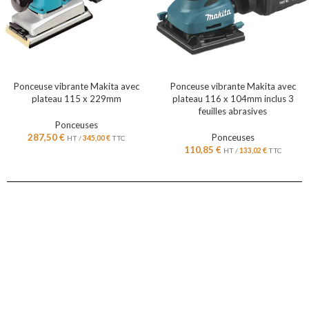
Ponceuse vibrante Makita avec
Ponceuse vibrante Makita avec
plateau 115 x 229mm
plateau 116 x 104mm inclus 3
feuilles abrasives
Ponceuses
287,50
€
Ponceuses
HT /
345,00
€
TTC
110,85
€
HT /
133,02
€
TTC