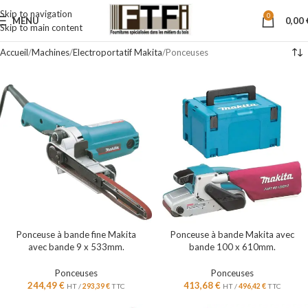
Skip to navigation
0
MENU
0,00
Skip to main content
Accueil
Machines
Electroportatif Makita
Ponceuses
Ponceuse à bande fine Makita
Ponceuse à bande Makita avec
avec bande 9 x 533mm.
bande 100 x 610mm.
Ponceuses
Ponceuses
244,49
€
413,68
€
HT /
293,39
€
TTC
HT /
496,42
€
TTC