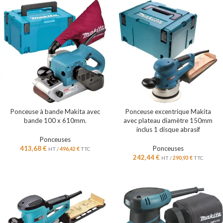
Ponceuse à bande Makita avec
Ponceuse excentrique Makita
bande 100 x 610mm.
avec plateau diamètre 150mm
inclus 1 disque abrasif
Ponceuses
413,68
€
Ponceuses
HT /
496,42
€
TTC
242,44
€
HT /
290,93
€
TTC