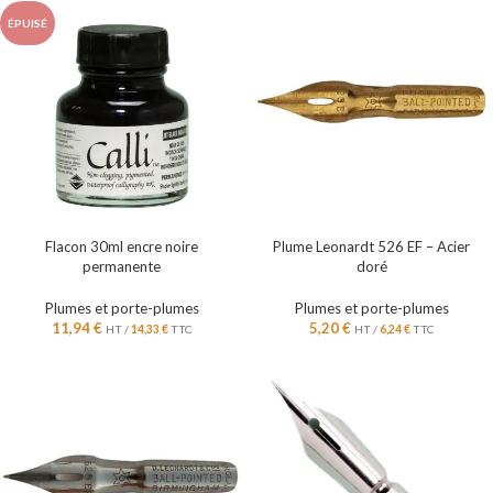
ÉPUISÉ
Flacon 30ml encre noire
Plume Leonardt 526 EF – Acier
permanente
doré
Plumes et porte-plumes
Plumes et porte-plumes
11,94
€
5,20
€
HT /
14,33
€
TTC
HT /
6,24
€
TTC