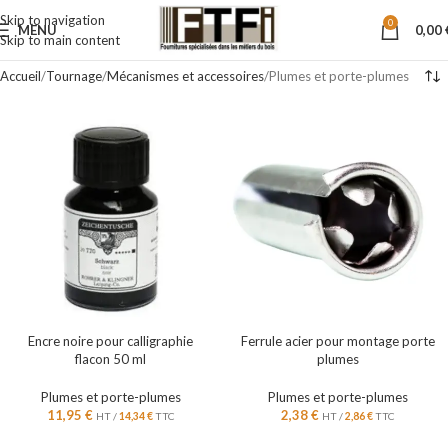
Skip to navigation
0
MENU
0,00
Skip to main content
Accueil
Tournage
Mécanismes et accessoires
Plumes et porte-plumes
Encre noire pour calligraphie
Ferrule acier pour montage porte
flacon 50 ml
plumes
Plumes et porte-plumes
Plumes et porte-plumes
11,95
€
2,38
€
HT /
14,34
€
TTC
HT /
2,86
€
TTC