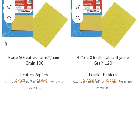
Boîte 50 feuilles abrasif jaune
Boîte 50 feuilles abrasif jaune
Grain 100
Grain 120
Feuilles Papiers
Feuilles Papiers
27,22
€
27,22
€
HT /
32,66
€
TTC
HT /
32,66
€
TTC
Sur bois : PLÂTRE, PEINTURE, VERNIS,
Sur bois : PLÂTRE, PEINTURE, VERNIS,
MASTIC
MASTIC