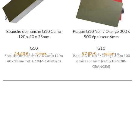
Ebauche de manche G10 Camo
Plaque G10 Noir / Orange 300 x
120 x 40 x 25mm
500 épaisseur 6mm
G10
G10
14,40
€
57,82
€
HT /
17,28
€
TTC
HT /
69,38
€
TTC
Ebauche de manche G10 Camo 120 x
Plaque G10 Noir / Orange 300 x 500
40 x 25mm (ref: G10-M-CAMO25)
épaisseur 6mm (ref: G10-NOIR-
ORANGE6)