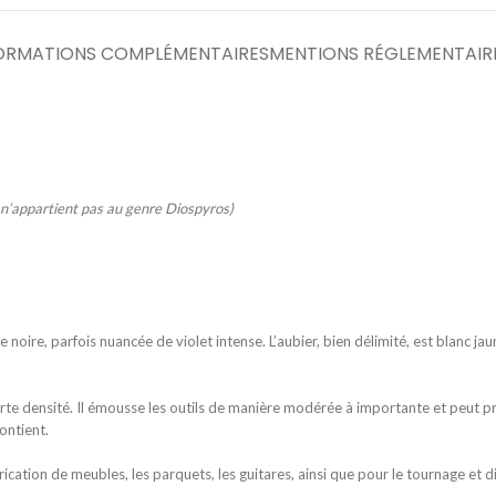
ORMATIONS COMPLÉMENTAIRES
MENTIONS RÉGLEMENTAIR
il n’appartient pas au genre Diospyros)
oire, parfois nuancée de violet intense. L’aubier, bien délimité, est blanc jau
 forte densité. Il émousse les outils de manière modérée à importante et peut
ontient.
abrication de meubles, les parquets, les guitares, ainsi que pour le tournage et d