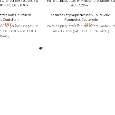
en Oranger des Osages 6 x
Paire de plaquettes en Palissandre Santos 6 
UPTURE DE STOCK
40 x 120mm
ttes bois Coutellerie
,
Manches et plaquettes bois Coutellerie
,
s Coutellerie
Plaquettes Coutellerie
3,35
€
T /
4,99
€
TTC
HT /
4,02
€
TTC
en Oranger des Osages 6 x
Paire de plaquettes en Palissandre Santos 6 
 DE STOCK (ref: COUT-
40 x 120mm (ref: COUT-P-PALSANT)
OSAGE)