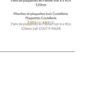
x
Paire de plaquettes en Palmier noir 6 x 40 x
Paire de plaquett
120mm
Manches et plaquettes bois Coutellerie
,
Manches et pla
Plaquettes Coutellerie
Plaqu
3,69
€
3,6
HT /
4,43
€
TTC
x
Paire de plaquettes en Palmier noir 6 x 40 x
Paire de plaquett
120mm (ref: COUT-P-PALM)
120mm (re