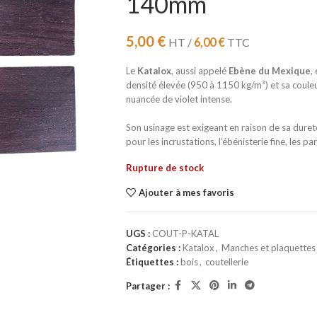
140mm
5,00
€
HT /
6,00
€
TTC
Le
Katalox
, aussi appelé
Ebène du Mexique
,
densité élevée (950 à 1150 kg/m³) et sa couleu
nuancée de violet intense.
Son usinage est exigeant en raison de sa dureté 
pour les incrustations, l’ébénisterie fine, les par
Rupture de stock
Ajouter à mes favoris
UGS :
COUT-P-KATAL
Catégories :
Katalox
,
Manches et plaquettes 
Étiquettes :
bois
,
coutellerie
Partager :