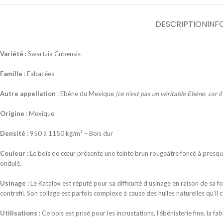
DESCRIPTION
INF
Variété :
Swartzia Cubensis
Famille
: Fabacées
Autre appellation
: Ebène du Mexique
(ce n’est pas un véritable Ebène, car 
Origine
: Mexique
Densité
: 950 à 1150 kg/m³ – Bois dur
Couleur
: Le bois de cœur présente une teinte brun rougeâtre foncé à presque n
ondulé.
Usinage :
Le Katalox est réputé pour sa difficulté d’usinage en raison de sa
contrefil. Son collage est parfois complexe à cause des huiles naturelles qu’il c
Utilisations :
Ce bois est prisé pour les incrustations, l’ébénisterie fine, la f