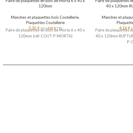
Paire de plaquettes en Bois de Morta 6 x 40 x
Paire de plaquettes 
120mm
40 x 120mm R
Manches et plaquettes bois Coutellerie
,
Manches et plaque
Plaquettes Coutellerie
Plaquette
3,35
€
4,16
€
HT /
4,02
€
TTC
H
Paire de plaquettes en Bois de Morta 6 x 40 x
Paire de plaquettes 
120mm (ref: COUT-P-MORTA)
40 x 120mm RUPTURE
P-