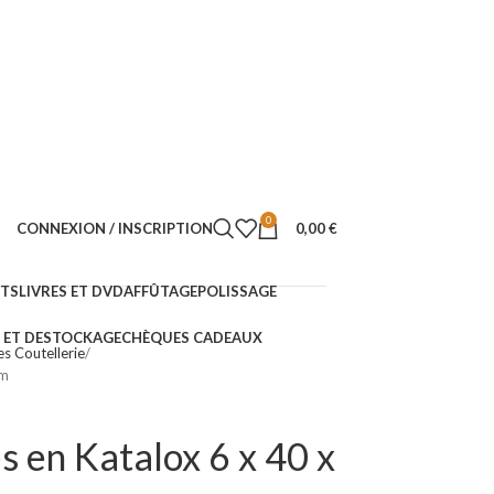
0
CONNEXION / INSCRIPTION
0,00
€
NTS
LIVRES ET DVD
AFFÛTAGE
POLISSAGE
ET DESTOCKAGE
CHÈQUES CADEAUX
es Coutellerie
mm
s en Katalox 6 x 40 x