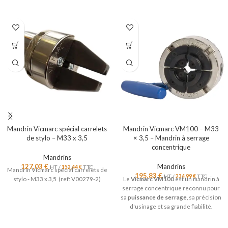
Mandrin Vicmarc spécial carrelets
Mandrin Vicmarc VM100 – M33
de stylo – M33 x 3,5
× 3,5 – Mandrin à serrage
concentrique
Mandrins
127,03
€
Mandrins
HT /
152,44
€
TTC
Mandrin Vicmarc spécial carrelets de
195,83
€
HT /
234,99
€
TTC
stylo - M33 x 3,5 (ref: V00279-2)
Le
Vicmarc VM100
est un mandrin à
serrage concentrique reconnu pour
sa
puissance de serrage
, sa précision
d'usinage et sa grande fiabilité.
Compact et robuste, il est
particulièrement adapté aux tours à