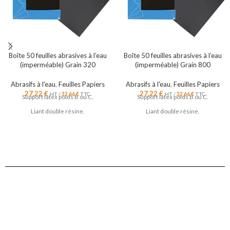
Boîte 50 feuilles abrasives à l’eau
Boîte 50 feuilles abrasives à l’eau
(imperméable) Grain 320
(imperméable) Grain 800
Abrasifs à l'eau
,
Feuilles Papiers
Abrasifs à l'eau
,
Feuilles Papiers
27,22
€
27,22
€
HT /
32,66
€
TTC
HT /
32,66
€
TTC
Support latex poids B ou C.
Support latex poids B ou C.
Liant double résine.
Liant double résine.